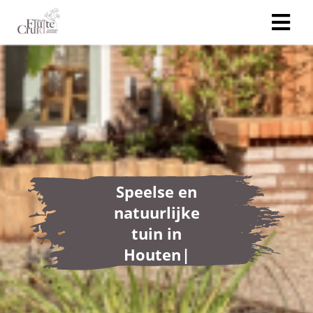
S
p
e
e
l
s
e
e
n
n
a
t
u
u
r
l
i
j
k
e
t
u
i
n
i
n
H
o
u
t
e
n